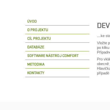
ÚVOD
DEV
O PROJEKTU
…ke st
CÍL PROJEKTU
Vložte 
DATABÁZE
po kliku
Případn
SOFTWARE NÁSTROJ COMFORT
Pro vklá
obecně 
METODIKA
Hlavičk
KONTAKTY
případě 