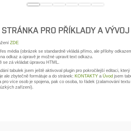
 STRÁNKA PRO PŘÍKLADY A VÝVOJ
ažení
ZDE
přes média (obrázek se standardně vkládá přímo, ale přílohy odkazem
 na odkaz a úpravě je možné upravit text odkazu.
ě se zá vkládat úpravou HTML.
dání tabulek jsem ještě aktivoval plugin pro pokročilejší editaci, kter
je ale zbytečně formátuje a do stránek:
KONTAKTY
a
Úvod
jsem tabu
a pro více osob je spojena, pak co osoba, to řádek (zalamování text
úzkých zařízení).