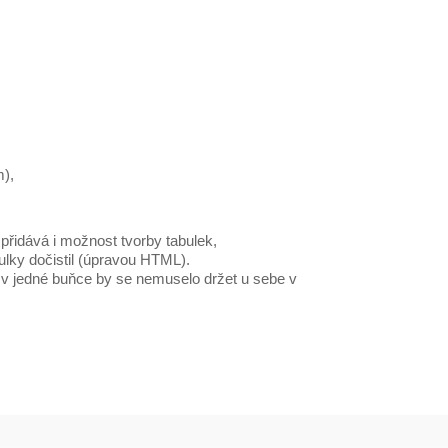
),
ý přidává i možnost tvorby tabulek,
lky dočistil (úpravou HTML).
u v jedné buňce by se nemuselo držet u sebe v